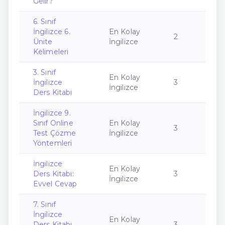
Gelir?
6. Sınıf
İngilizce 6.
En Kolay
2
Ünite
İngilizce
Kelimeleri
3. Sınıf
En Kolay
İngilizce
3
İngilizce
Ders Kitabı
İngilizce 9.
Sınıf Online
En Kolay
3
Test Çözme
İngilizce
Yöntemleri
İngilizce
En Kolay
Ders Kitabı:
3
İngilizce
Evvel Cevap
7. Sınıf
İngilizce
En Kolay
Ders Kitabı
3