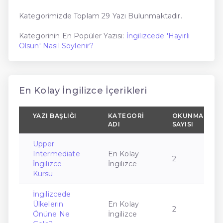
Kategorimizde Toplam 29 Yazı Bulunmaktadır.
Kategorinin En Popüler Yazısı:
İngilizcede 'Hayırlı
Olsun' Nasıl Söylenir?
En Kolay İngilizce İçerikleri
YAZI BAŞLIĞI
KATEGORI
OKUNMA
ADI
SAYISI
Upper
Intermediate
En Kolay
2
İngilizce
İngilizce
Kursu
İngilizcede
Ülkelerin
En Kolay
2
Önüne Ne
İngilizce