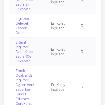
İngilizce
Sayfa 37
Cevapları
İngilizce
Gelecek
En Kolay
3
Zaman
İngilizce
Örnekleri
6. Sınıf
İngilizce
En Kolay
Ders Kitabı
3
İngilizce
Sayfa 106
Cevapları
Erdek
Ocaklar'da
İngilizce
Öğretmeni
En Kolay
3
Seçerken
İngilizce
Dikkat
Edilmesi
Gerekenler