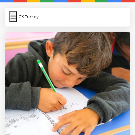
CX Turkey
CX Turkey
İngilizce Kelimeler Öğren
Link Kısaltma
WP Cache
Anasayfa
iOS İngilizce Kelime
5 Günde İngilizce
İngilizce
Dil Eğitimi
En Hızlı İngilizce