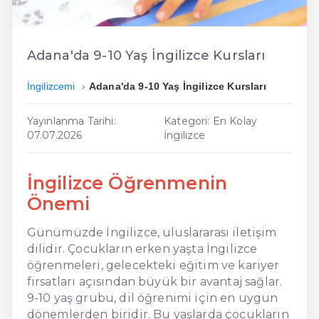
En Kolay İngilizce
En Ucuz İngilizce
Adana'da 9-10 Yaş İngilizce Kursları
En Uygun İngilizce
İngilizcemi
Adana'da 9-10 Yaş İngilizce Kursları
Hızlı İngilizce
Yayınlanma Tarihi:
Kategori: En Kolay
07.07.2026
İngilizce
İngilizce Öğrenmenin
Önemi
Günümüzde İngilizce, uluslararası iletişim
dilidir. Çocukların erken yaşta İngilizce
öğrenmeleri, gelecekteki eğitim ve kariyer
fırsatları açısından büyük bir avantaj sağlar.
9-10 yaş grubu, dil öğrenimi için en uygun
dönemlerden biridir. Bu yaşlarda çocukların