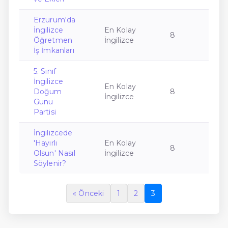
Erzurum'da
İngilizce
En Kolay
8
Öğretmen
İngilizce
İş İmkanları
5. Sınıf
İngilizce
En Kolay
Doğum
8
İngilizce
Günü
Partisi
İngilizcede
'Hayırlı
En Kolay
8
Olsun' Nasıl
İngilizce
Söylenir?
« Önceki
1
2
3