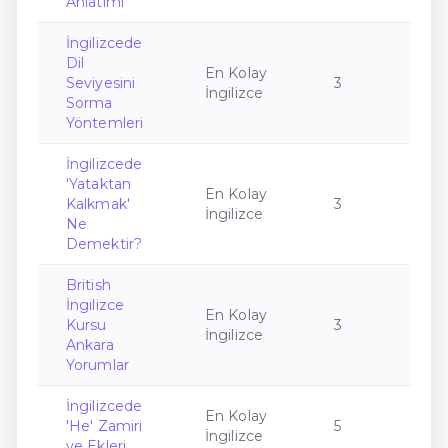
Anlatımı
İngilizcede
Dil
En Kolay
Seviyesini
3
İngilizce
Sorma
Yöntemleri
İngilizcede
'Yataktan
En Kolay
Kalkmak'
3
İngilizce
Ne
Demektir?
British
İngilizce
En Kolay
Kursu
3
İngilizce
Ankara
Yorumlar
İngilizcede
En Kolay
'He' Zamiri
5
İngilizce
ve Ekleri