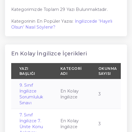
Kategorimizde Toplam 29 Yazı Bulunmaktadır.
Kategorinin En Popüler Yazısı:
İngilizcede 'Hayırlı
Olsun' Nasıl Söylenir?
En Kolay İngilizce İçerikleri
YAZI
KATEGORI
OKUNMA
BAŞLIĞI
ADI
SAYISI
9. Sınıf
İngilizce
En Kolay
3
Sorumluluk
İngilizce
Sınavı
7. Sınıf
İngilizce 7.
En Kolay
3
Ünite Konu
İngilizce