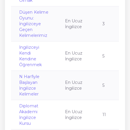
Olmak
Düşen Kelime
Oyunu:
En Ucuz
İngilizceye
3
İngilizce
Geçen
Kelimelerimiz
İngilizceyi
Kendi
En Ucuz
5
Kendine
İngilizce
Öğrenmek
N Harfiyle
Başlayan
En Ucuz
5
İngilizce
İngilizce
Kelimeler
Diplomat
Akademi
En Ucuz
11
İngilizce
İngilizce
Kursu