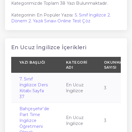
Kategorimizde Toplam 38 Yazı Bulunmaktadır.
Kategorinin En Popüler Yazısı:
5. Sınıf İngilizce 2.
Dönem 2. Yazılı Sınavı Online Test Çöz
En Ucuz İngilizce İçerikleri
YAZI BAŞLIĞI
KATEGORI
OKUNMA
ADI
SAYISI
7. Sınıf
İngilizce Ders
En Ucuz
3
Kitabı Sayfa
İngilizce
37
Bahçeşehir'de
Part Time
En Ucuz
İngilizce
3
İngilizce
Öğretmeni