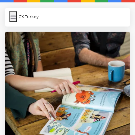
CX Turkey
CX Turkey
İngilizce Kelimeler Öğren
Link Kısaltma
WP Cache
Anasayfa
iOS İngilizce Kelime
5 Günde İngilizce
İngilizce
Dil Eğitimi
En Hızlı İngilizce