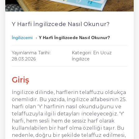
En Kolay İngilizce
En Ucuz İngilizce
Y Harfi İngilizcede Nasıl Okunur?
En Uygun İngilizce
İngilizcemi
Y Harfi İngilizcede Nasıl Okunur?
Hızlı İngilizce
Yayınlanma Tarihi:
Kategori: En Ucuz
28.03.2026
İngilizce
Giriş
İngilizce dilinde, harflerin telaffuzu oldukça
önemlidir. Bu yazıda, İngilizce alfabesinin 25.
harfi olan 'Y' harfinin nasıl okunduğunu ve
telaffuzuyla ilgili detayları inceleyeceğiz. 'Y'
harfi, hem sesli hem de sessiz harf olarak
kullanılabilen bir harf olma özelliği taşır. Bu
nedenle, doğru bir şekilde telaffuz edilmesi,