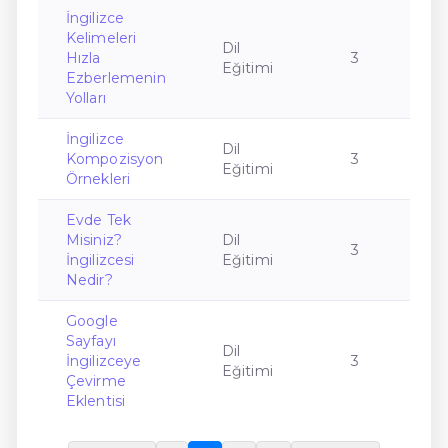
İngilizce
Kelimeleri
Dil
Hızla
3
Eğitimi
Ezberlemenin
Yolları
İngilizce
Dil
Kompozisyon
3
Eğitimi
Örnekleri
Evde Tek
Misiniz?
Dil
3
İngilizcesi
Eğitimi
Nedir?
Google
Sayfayı
Dil
İngilizceye
3
Eğitimi
Çevirme
Eklentisi