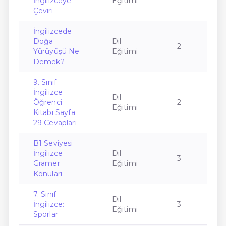
İngilizceye
Eğitimi
Çeviri
İngilizcede
Doğa
Dil
2
Yürüyüşü Ne
Eğitimi
Demek?
9. Sınıf
İngilizce
Dil
Öğrenci
2
Eğitimi
Kitabı Sayfa
29 Cevapları
B1 Seviyesi
İngilizce
Dil
3
Gramer
Eğitimi
Konuları
7. Sınıf
Dil
İngilizce:
3
Eğitimi
Sporlar