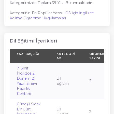
Kategorimizde Toplam 39 Yazı Bulunmaktadır.
Kategorinin En Popüler Yazısı:
iOS İçin İngilizce
Kelime Öğrenme Uygulamaları
Dil Eğitimi İçerikleri
YAZI BAŞLIĞI
KATEGORI
OKUNMA
ADI
SAYISI
7. Sınıf
İngilizce 2.
Dönem 2.
Dil
2
Yazılı Sınavı
Eğitimi
Hazırlık
Rehberi
Güneşli Sıcak
Bir Gün:
Dil
2