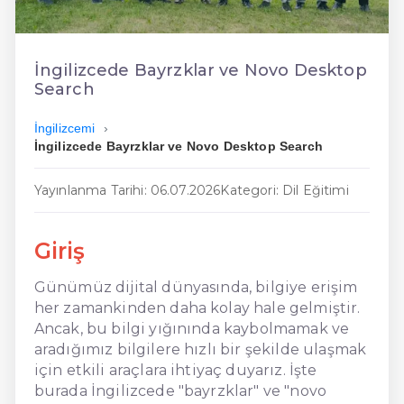
En Kolay İngilizce
En Ucuz İngilizce
İngilizcede Bayrzklar ve Novo Desktop
Search
En Uygun İngilizce
İngilizcemi
Hızlı İngilizce
İngilizcede Bayrzklar ve Novo Desktop Search
Yayınlanma Tarihi: 06.07.2026
Kategori: Dil Eğitimi
Giriş
Günümüz dijital dünyasında, bilgiye erişim
her zamankinden daha kolay hale gelmiştir.
Ancak, bu bilgi yığınında kaybolmamak ve
aradığımız bilgilere hızlı bir şekilde ulaşmak
için etkili araçlara ihtiyaç duyarız. İşte
burada İngilizcede "bayrzklar" ve "novo