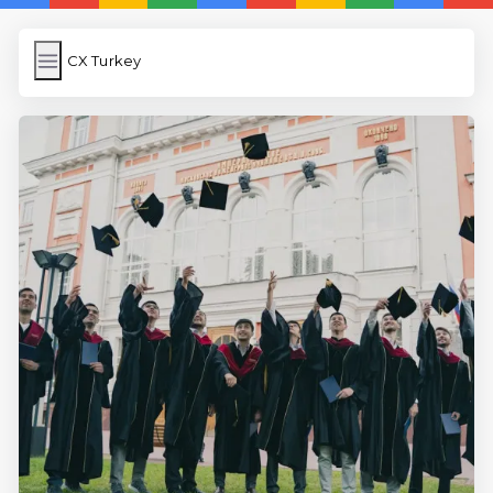
CX Turkey
CX Turkey
İngilizce Kelimeler Öğren
Link Kısaltma
WP Cache
Anasayfa
iOS İngilizce Kelime
5 Günde İngilizce
İngilizce
Dil Eğitimi
En Hızlı İngilizce