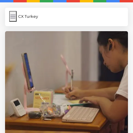
CX Turkey
CX Turkey
İngilizce Kelimeler Öğren
Link Kısaltma
WP Cache
Anasayfa
iOS İngilizce Kelime
5 Günde İngilizce
İngilizce
Dil Eğitimi
En Hızlı İngilizce