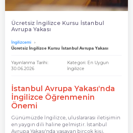
En Kolay İngilizce
En Ucuz İngilizce
Ücretsiz İngilizce Kursu İstanbul
Avrupa Yakası
En Uygun İngilizce
İngilizcemi
Hızlı İngilizce
Ücretsiz İngilizce Kursu İstanbul Avrupa Yakası
Yayınlanma Tarihi:
Kategori: En Uygun
30.06.2026
İngilizce
İstanbul Avrupa Yakası'nda
İngilizce Öğrenmenin
Önemi
Günümüzde İngilizce, uluslararası iletişimin
en yaygın dili haline gelmiştir. İstanbul
Avrupa Yakası'nda yaşayan birçok kişi,