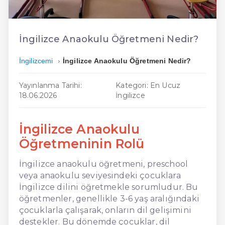
En Kolay İngilizce
En Ucuz İngilizce
İngilizce Anaokulu Öğretmeni Nedir?
En Uygun İngilizce
İngilizcemi
İngilizce Anaokulu Öğretmeni Nedir?
Hızlı İngilizce
Yayınlanma Tarihi:
Kategori: En Ucuz
18.06.2026
İngilizce
İngilizce Anaokulu
Öğretmeninin Rolü
İngilizce anaokulu öğretmeni, preschool
veya anaokulu seviyesindeki çocuklara
İngilizce dilini öğretmekle sorumludur. Bu
öğretmenler, genellikle 3-6 yaş aralığındaki
çocuklarla çalışarak, onların dil gelişimini
destekler. Bu dönemde çocuklar, dil