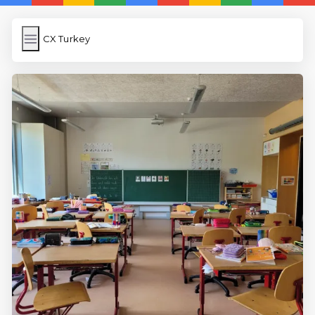
CX Turkey
CX Turkey
İngilizce Kelimeler Öğren
Link Kısaltma
WP Cache
Anasayfa
iOS İngilizce Kelime
5 Günde İngilizce
İngilizce
Dil Eğitimi
En Hızlı İngilizce