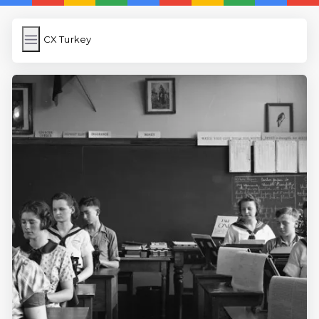
CX Turkey
CX Turkey
İngilizce Kelimeler Öğren
Link Kısaltma
WP Cache
Anasayfa
iOS İngilizce Kelime
5 Günde İngilizce
İngilizce
Dil Eğitimi
En Hızlı İngilizce