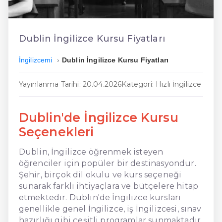
En Kolay İngilizce
En Ucuz İngilizce
Dublin İngilizce Kursu Fiyatları
En Uygun İngilizce
İngilizcemi
Dublin İngilizce Kursu Fiyatları
Hızlı İngilizce
Yayınlanma Tarihi: 20.04.2026
Kategori: Hızlı İngilizce
Dublin'de İngilizce Kursu
Seçenekleri
Dublin, İngilizce öğrenmek isteyen
öğrenciler için popüler bir destinasyondur.
Şehir, birçok dil okulu ve kurs seçeneği
sunarak farklı ihtiyaçlara ve bütçelere hitap
etmektedir. Dublin'de İngilizce kursları
genellikle genel İngilizce, iş İngilizcesi, sınav
hazırlığı gibi çeşitli programlar sunmaktadır.