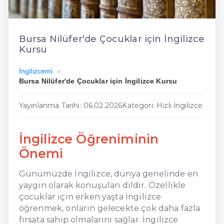
En Kolay İngilizce
En Ucuz İngilizce
Bursa Nilüfer'de Çocuklar için İngilizce
Kursu
En Uygun İngilizce
İngilizcemi
Hızlı İngilizce
Bursa Nilüfer'de Çocuklar için İngilizce Kursu
Yayınlanma Tarihi: 06.02.2026
Kategori: Hızlı İngilizce
İngilizce Öğreniminin
Önemi
Günümüzde İngilizce, dünya genelinde en
yaygın olarak konuşulan dildir. Özellikle
çocuklar için erken yaşta İngilizce
öğrenmek, onların gelecekte çok daha fazla
fırsata sahip olmalarını sağlar. İngilizce