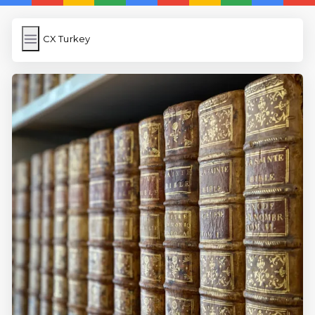
CX Turkey
CX Turkey
İngilizce Kelimeler Öğren
Link Kısaltma
WP Cache
Anasayfa
iOS İngilizce Kelime
5 Günde İngilizce
İngilizce
Dil Eğitimi
En Hızlı İngilizce