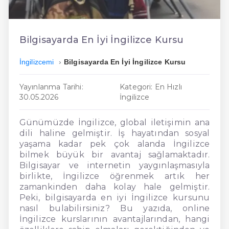
En Kolay İngilizce
En Ucuz İngilizce
Bilgisayarda En İyi İngilizce Kursu
En Uygun İngilizce
İngilizcemi
Bilgisayarda En İyi İngilizce Kursu
Hızlı İngilizce
Yayınlanma Tarihi:
Kategori: En Hızlı
30.05.2026
İngilizce
Günümüzde İngilizce, global iletişimin ana
dili haline gelmiştir. İş hayatından sosyal
yaşama kadar pek çok alanda İngilizce
bilmek büyük bir avantaj sağlamaktadır.
Bilgisayar ve internetin yaygınlaşmasıyla
birlikte, İngilizce öğrenmek artık her
zamankinden daha kolay hale gelmiştir.
Peki, bilgisayarda en iyi İngilizce kursunu
nasıl bulabilirsiniz? Bu yazıda, online
İngilizce kurslarının avantajlarından, hangi