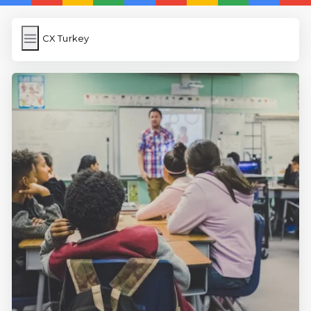
CX Turkey
CX Turkey
İngilizce Kelimeler Öğren
Link Kısaltma
WP Cache
Anasayfa
iOS İngilizce Kelime
5 Günde İngilizce
İngilizce
Dil Eğitimi
En Hızlı İngilizce