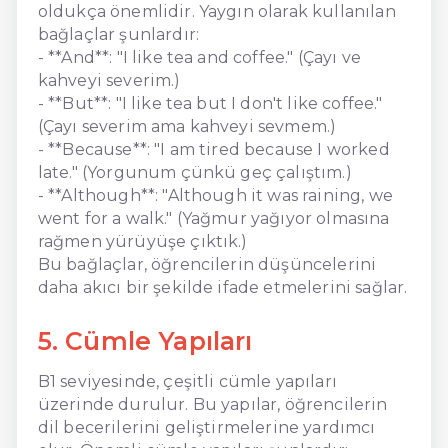
oldukça önemlidir. Yaygın olarak kullanılan
bağlaçlar şunlardır:
- **And**: "I like tea and coffee." (Çayı ve
kahveyi severim.)
- **But**: "I like tea but I don't like coffee."
(Çayı severim ama kahveyi sevmem.)
- **Because**: "I am tired because I worked
late." (Yorgunum çünkü geç çalıştım.)
- **Although**: "Although it was raining, we
went for a walk." (Yağmur yağıyor olmasına
rağmen yürüyüşe çıktık.)
Bu bağlaçlar, öğrencilerin düşüncelerini
daha akıcı bir şekilde ifade etmelerini sağlar.
5. Cümle Yapıları
B1 seviyesinde, çeşitli cümle yapıları
üzerinde durulur. Bu yapılar, öğrencilerin
dil becerilerini geliştirmelerine yardımcı