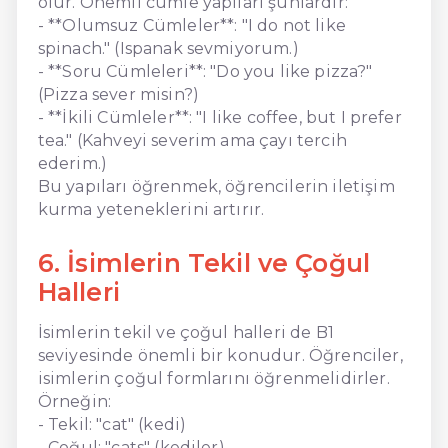
olur. Önemli cümle yapıları şunlardır:
- **Olumsuz Cümleler**: "I do not like
spinach." (Ispanak sevmiyorum.)
- **Soru Cümleleri**: "Do you like pizza?"
(Pizza sever misin?)
- **İkili Cümleler**: "I like coffee, but I prefer
tea." (Kahveyi severim ama çayı tercih
ederim.)
Bu yapıları öğrenmek, öğrencilerin iletişim
kurma yeteneklerini artırır.
6. İsimlerin Tekil ve Çoğul
Halleri
İsimlerin tekil ve çoğul halleri de B1
seviyesinde önemli bir konudur. Öğrenciler,
isimlerin çoğul formlarını öğrenmelidirler.
Örneğin:
- Tekil: "cat" (kedi)
- Çoğul: "cats" (kediler)