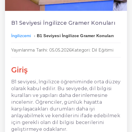
En Kolay İngilizce
En Ucuz İngilizce
B1 Seviyesi İngilizce Gramer Konuları
En Uygun İngilizce
İngilizcemi
B1 Seviyesi İngilizce Gramer Konuları
Hızlı İngilizce
Yayınlanma Tarihi: 05.05.2026
Kategori: Dil Eğitimi
Giriş
B1 seviyesi, İngilizce öğreniminde orta düzey
olarak kabul edilir. Bu seviyede, dil bilgisi
kuralları ve yapıları daha derinlemesine
incelenir. Öğrenciler, günlük hayatta
karşılaşacakları durumları daha iyi
anlayabilmek ve kendilerini ifade edebilmek
için gerekli olan dil bilgisi becerilerini
geliştirmeye odaklanır.