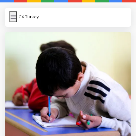
CX Turkey
CX Turkey
İngilizce Kelimeler Öğren
Link Kısaltma
WP Cache
Anasayfa
iOS İngilizce Kelime
5 Günde İngilizce
İngilizce
Dil Eğitimi
En Hızlı İngilizce