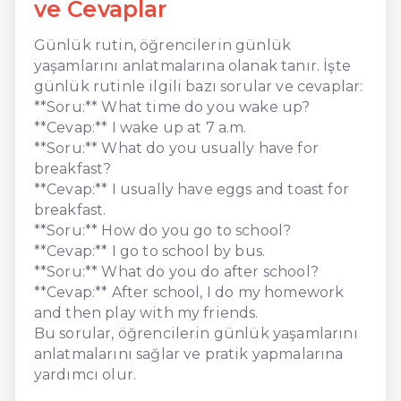
ve Cevaplar
Günlük rutin, öğrencilerin günlük
yaşamlarını anlatmalarına olanak tanır. İşte
günlük rutinle ilgili bazı sorular ve cevaplar:
**Soru:** What time do you wake up?
**Cevap:** I wake up at 7 a.m.
**Soru:** What do you usually have for
breakfast?
**Cevap:** I usually have eggs and toast for
breakfast.
**Soru:** How do you go to school?
**Cevap:** I go to school by bus.
**Soru:** What do you do after school?
**Cevap:** After school, I do my homework
and then play with my friends.
Bu sorular, öğrencilerin günlük yaşamlarını
anlatmalarını sağlar ve pratik yapmalarına
yardımcı olur.