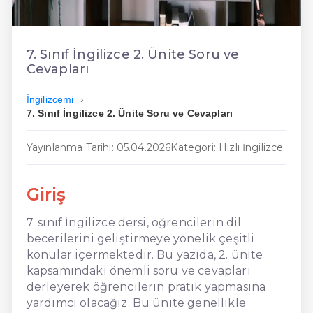
En Kolay İngilizce
En Ucuz İngilizce
7. Sınıf İngilizce 2. Ünite Soru ve
Cevapları
En Uygun İngilizce
İngilizcemi
Hızlı İngilizce
7. Sınıf İngilizce 2. Ünite Soru ve Cevapları
Yayınlanma Tarihi: 05.04.2026
Kategori: Hızlı İngilizce
Giriş
7. sınıf İngilizce dersi, öğrencilerin dil
becerilerini geliştirmeye yönelik çeşitli
konular içermektedir. Bu yazıda, 2. ünite
kapsamındaki önemli soru ve cevapları
derleyerek öğrencilerin pratik yapmasına
yardımcı olacağız. Bu ünite genellikle