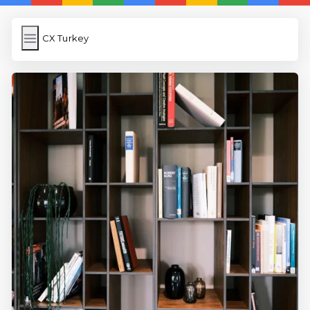
CX Turkey
CX Turkey
İngilizce Kelimeler Öğren
Link Kısaltma
WP Cache
Anasayfa
iOS İngilizce Kelime
5 Günde İngilizce
İngilizce
Dil Eğitimi
En Hızlı İngilizce