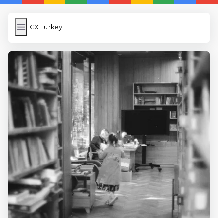
CX Turkey
CX Turkey
İngilizce Kelimeler Öğren
Link Kısaltma
WP Cache
Anasayfa
iOS İngilizce Kelime
5 Günde İngilizce
İngilizce
Dil Eğitimi
En Hızlı İngilizce