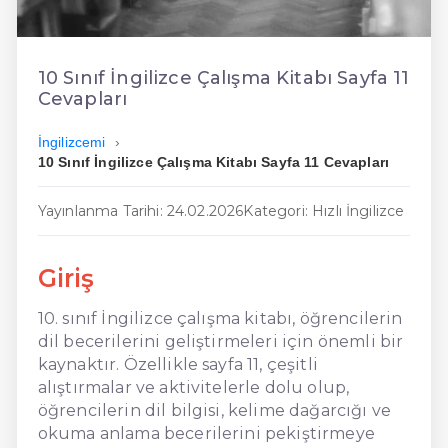
En Kolay İngilizce
En Ucuz İngilizce
10 Sınıf İngilizce Çalışma Kitabı Sayfa 11
Cevapları
En Uygun İngilizce
İngilizcemi
Hızlı İngilizce
10 Sınıf İngilizce Çalışma Kitabı Sayfa 11 Cevapları
Yayınlanma Tarihi: 24.02.2026
Kategori: Hızlı İngilizce
Giriş
10. sınıf İngilizce çalışma kitabı, öğrencilerin
dil becerilerini geliştirmeleri için önemli bir
kaynaktır. Özellikle sayfa 11, çeşitli
alıştırmalar ve aktivitelerle dolu olup,
öğrencilerin dil bilgisi, kelime dağarcığı ve
okuma anlama becerilerini pekiştirmeye